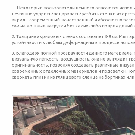
1. Некоторые пользователи немного опасаются использ
нечаянно ударить/поцарапать/разбить стенки из оргст
акрил – современный, качественный и абсолютно без
самые мощные нагрузки без каких-либо повреждений н
2. Толщина акриловых стенок составляет 8-9 см. Мы г
устойчивости к любым деформациям в процессе исполь
3. Благодаря полной прозрачности данного материала,
визуальную лёгкость, воздушность, она не выглядит гр
оригинальность, позволяя создавать различные визу
современных отделочных материалов и подсветки. Тол
сверкать плитки из глянцевого сланца на бортиках или