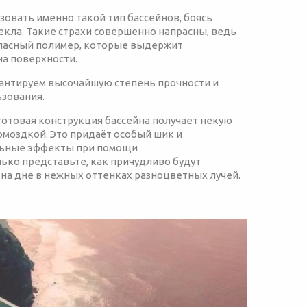
овать именно такой тип бассейнов, боясь
екла. Такие страхи совершенно напрасны, ведь
опасный полимер, которые выдержит
а поверхности.
арантируем высочайшую степень прочности и
зования.
 готовая конструкция бассейна получает некую
омоздкой. Это придаёт особый шик и
альные эффекты при помощи
ько представьте, как причудливо будут
 на дне в нежных оттенках разноцветных лучей.