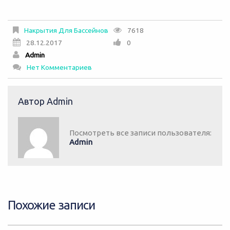
K
c
w
nt
e
it
er
Накрытия Для Бассейнов
7618
b
te
es
28.12.2017
0
o
r
t
Admin
Нет Комментариев
o
k
Автор
Admin
Посмотреть все записи пользователя:
Admin
Похожие записи