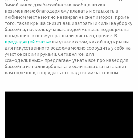
Зимой навес для бассейна так вообще штука
незаменимая: благодаря ему плавать и отдыхать в
любимом месте можно невзирая на снег и мороз. Кроме
того, такая крыша снизит ваши затраты и силы на уборку
бассейна, поскольку чаша с водой меньше подвержена
попаданию в нее мусора, пыли, листьев, прочее. В
предыдущей статье
вы узнали о том, какой вид крыши
для искусственного водоема можно соорудить у себя на
участке своими руками. Сегодня же, для
«самоделкиных», предлагаем узнать все про навес для
бассейна из поликарбоната, и если наша статья станет
вам полезной, соорудить его над своим бассейном.