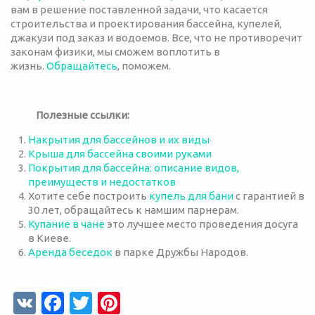
вам в решение поставленной задачи, что касается
строительства и проектирования бассейна, купелей,
джакузи под заказ и водоемов. Все, что не противоречит
законам физики, мы сможем воплотить в
жизнь.
Обращайтесь
, поможем.
Полезные ссылки:
Накрытия для бассейнов и их виды
Крыша для бассейна своими руками
Покрытия для бассейна: описание видов,
преимуществ и недостатков
Хотите себе построить
купель для бани
с гарантией в
30 лет, обращайтесь к намшим парнерам.
Купание в чане
это лучшее место проведения досуга
в Киеве.
Аренда беседок
в парке Дружбы Народов.
V
Fa
T
Pi